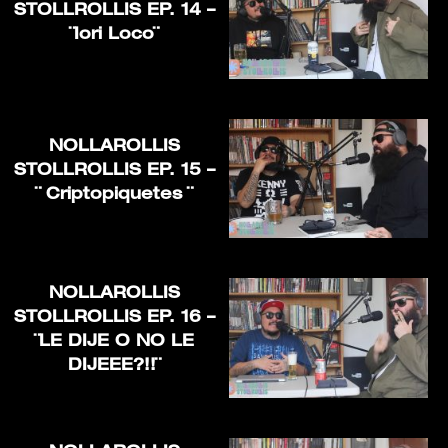
STOLLROLLIS EP. 14 –
¨Iori Loco¨
NOLLAROLLIS
STOLLROLLIS EP. 15 –
¨ Criptopiquetes ¨
NOLLAROLLIS
STOLLROLLIS EP. 16 –
¨LE DIJE O NO LE
DIJEEE?!!¨