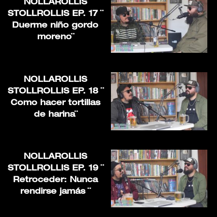
NOLLAROLLIS
STOLLROLLIS EP. 17 ¨
Duerme niño gordo
moreno¨
NOLLAROLLIS
STOLLROLLIS EP. 18 ¨
Como hacer tortillas
de harina¨
NOLLAROLLIS
STOLLROLLIS EP. 19 ¨
Retroceder: Nunca
rendirse jamás ¨