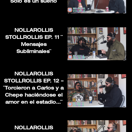
¨Solo es un sueño¨
NOLLAROLLIS
STOLLROLLIS EP. 11 ¨
Mensajes
Subliminales¨
NOLLAROLLIS
STOLLROLLIS EP. 12 –
¨Torcieron a Carlos y a
Chepe haciéndose el
amor en el estadio…¨
NOLLAROLLIS