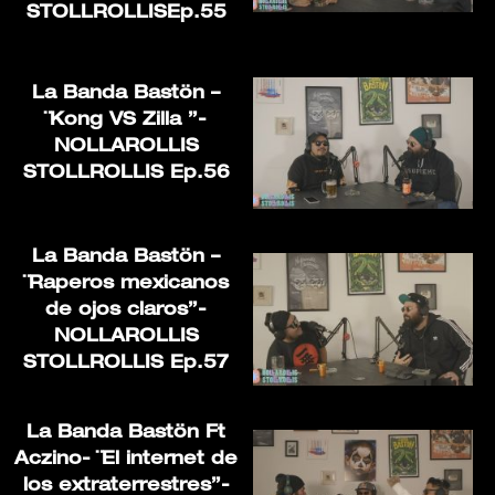
STOLLROLLISEp.55
La Banda Bastön –
¨Kong VS Zilla ”-
NOLLAROLLIS
STOLLROLLIS Ep.56
La Banda Bastön –
¨Raperos mexicanos
de ojos claros”-
NOLLAROLLIS
STOLLROLLIS Ep.57
La Banda Bastön Ft
Aczino- ¨El internet de
los extraterrestres”-