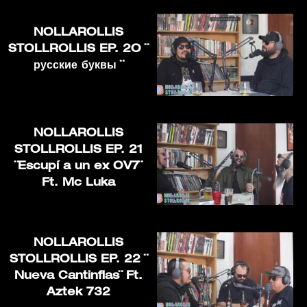
NOLLAROLLIS
STOLLROLLIS EP. 2O ¨
русские буквы ¨
NOLLAROLLIS
STOLLROLLIS EP. 21
¨Escupí a un ex OV7¨
Ft. Mc Luka
NOLLAROLLIS
STOLLROLLIS EP. 22 ¨
Nueva Cantinflas¨ Ft.
Aztek 732