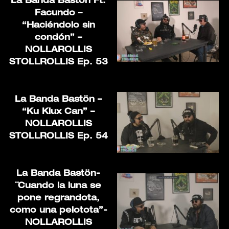
La Banda Bastön Ft.
Facundo –
“Haciéndolo sin
condón” –
NOLLAROLLIS
STOLLROLLIS Ep. 53
La Banda Bastön –
“Ku Klux Can” –
NOLLAROLLIS
STOLLROLLIS Ep. 54
La Banda Bastön-
¨Cuando la luna se
pone regrandota,
como una pelotota”-
NOLLAROLLIS