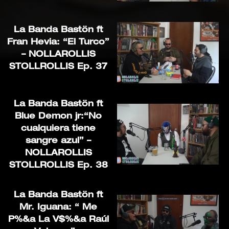
La Banda Bastön ft
Fran Hevia: “El Turco”
– NOLLAROLLIS
STOLLROLLIS Ep. 37
La Banda Bastön ft
Blue Demon jr:“No
cualquiera tiene
sangre azul” –
NOLLAROLLIS
STOLLROLLIS Ep. 38
La Banda Bastön ft
Mr. Iguana: “ Me
P%&a La V$%&a Raúl