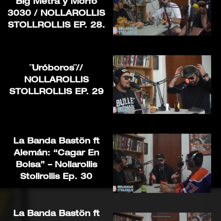
Big Metra y Morfo
3030 / NOLLAROLLIS
STOLLROLLIS EP. 28.
¨Uróboros¨//
NOLLAROLLIS
STOLLROLLIS EP. 29
La Banda Bastön ft
Alemán: “Cagar En
Bolsa” – Nollarollis
Stollrollis Ep. 30
La Banda Bastön ft