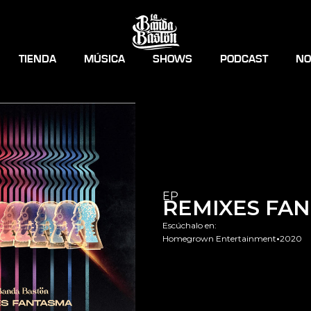
TIENDA
MÚSICA
SHOWS
PODCAST
NO
EP
REMIXES FA
Escúchalo en:
Homegrown Entertainment
•
2020