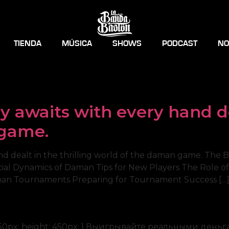
TIENDA
MÚSICA
SHOWS
PODCAST
NO
 awaits with every hand dea
 game.
nd dealt in the thrilling world of the daman game. The
ial Dynamics of Daman Tips for New Players The Role of
n Tournaments Preparing for Tournament Success […
th: 750px; height: 450px; } Выигрывайте реальными ден