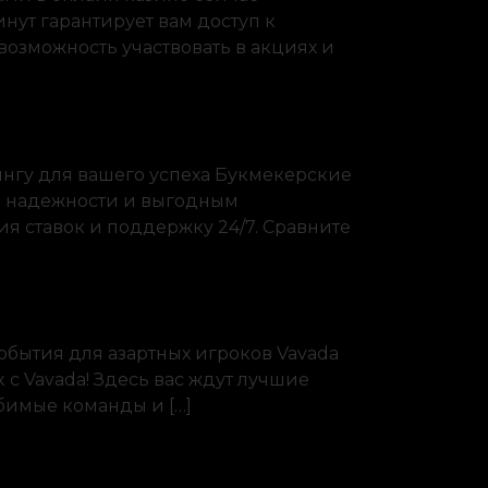
нут гарантирует вам доступ к
озможность участвовать в акциях и
ейтингу для вашего успеха Букмекерские
м надежности и выгодным
 ставок и поддержку 24/7. Сравните
ие события для азартных игроков Vavada
 с Vavada! Здесь вас ждут лучшие
бимые команды и […]