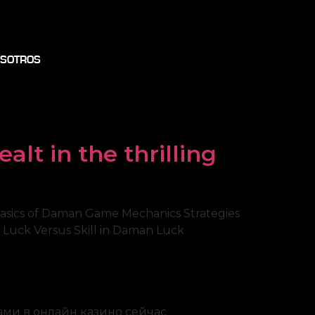
SOTROS
lt in the thrilling
 Basics of Daman Game Mechanics Strategies
 Luck Versus Skill in Daman Luck
]
ьгами в онлайн казино сейчас