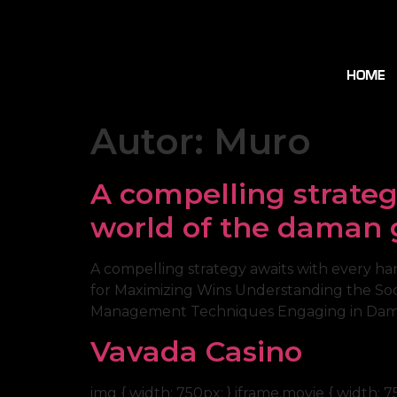
HOME
Autor:
Muro
A compelling strategy
world of the daman
A compelling strategy awaits with every ha
for Maximizing Wins Understanding the Soc
Management Techniques Engaging in Dama
Vavada Casino
img { width: 750px; } iframe.movie { wid